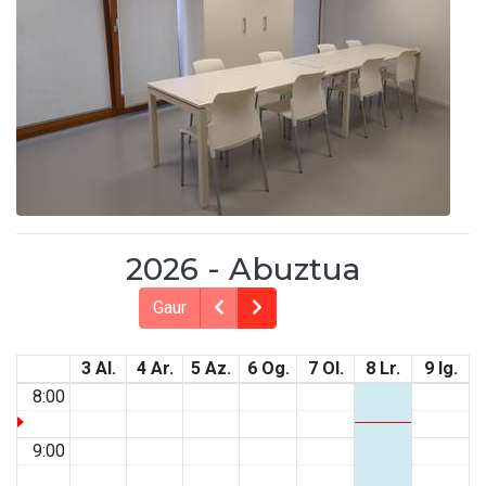
2026 - Abuztua
Gaur
3 Al.
4 Ar.
5 Az.
6 Og.
7 Ol.
8 Lr.
9 Ig.
8:00
9:00