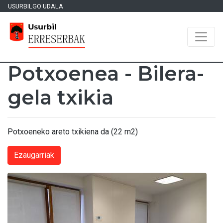
USURBILGO UDALA
Potxoenea - Bilera-
gela txikia
Potxoeneko areto txikiena da (22 m2)
Ezaugarriak