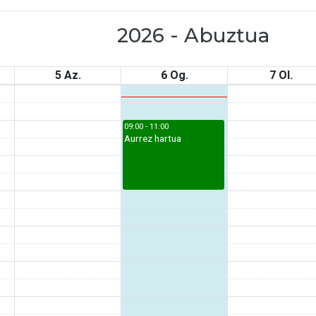
2026 - Abuztua
5 Az.
6 Og.
7 Ol.
09:00 - 11:00
Aurrez hartua