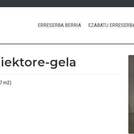
ERRESERBA BERRIA
EZABATU ERRESERB
iektore-gela
67 m2)