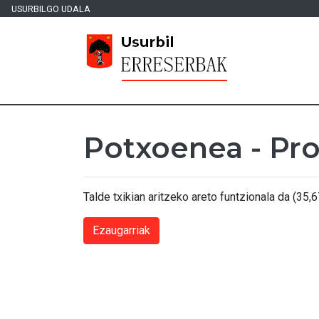
USURBILGO UDALA
Potxoenea - Pro
Talde txikian aritzeko areto funtzionala da (35,
Ezaugarriak