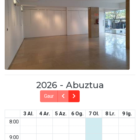
2026 - Abuztua
Gaur
3 Al.
4 Ar.
5 Az.
6 Og.
7 Ol.
8 Lr.
9 Ig.
8:00
9:00