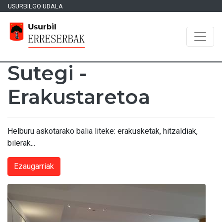
USURBILGO UDALA
Sutegi -
Erakustaretoa
Helburu askotarako balia liteke: erakusketak, hitzaldiak,
bilerak...
Ezaugarriak